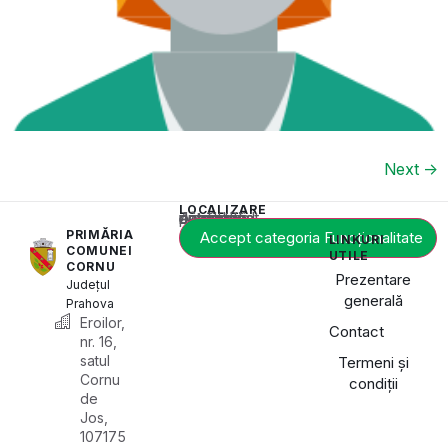
Next
→
LOCALIZARE
Acest conținut este blocat până când acceptați categoria de cookie-uri necesară.
PRIMĂRIA
Accept categoria Funcționalitate
LINKURI
COMUNEI
UTILE
CORNU
Prezentare
Județul
generală
Prahova
Eroilor,
Contact
nr. 16,
satul
Termeni și
Cornu
condiții
de
Jos,
107175