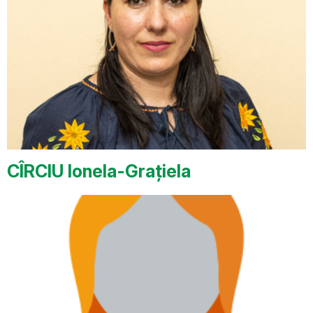
CÎRCIU Ionela-Grațiela