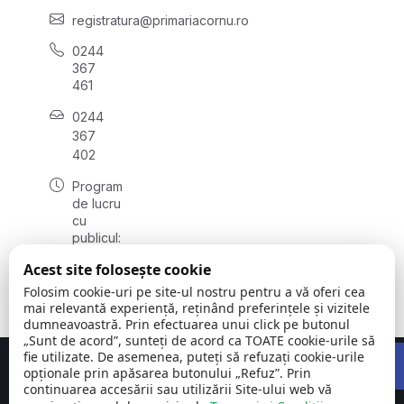
registratura@primariacornu.ro
0244
367
461
0244
367
402
Program
de lucru
cu
publicul:
luni -
Acest site folosește cookie
vineri
08:00 -
Folosim cookie-uri pe site-ul nostru pentru a vă oferi cea
16:00
mai relevantă experiență, reținând preferințele și vizitele
dumneavoastră. Prin efectuarea unui click pe butonul
„Sunt de acord”, sunteți de acord ca TOATE cookie-urile să
Open 
fie utilizate. De asemenea, puteți să refuzați cookie-urile
Concept realizat de
Big Media Relații Publice SRL
opționale prin apăsarea butonului „Refuz”. Prin
continuarea accesării sau utilizării Site-ului web vă