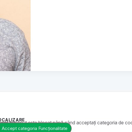
OCALIZARE
ste blocat până când acceptați categoria de cookie-uri necesară.
Accept categoria Funcționalitate