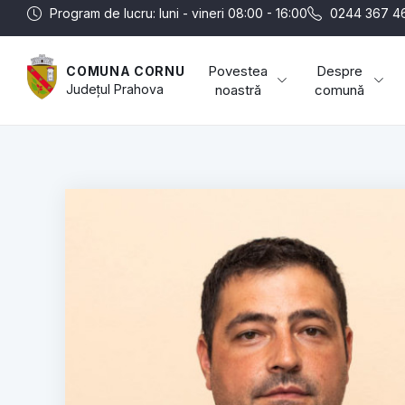
Program de lucru: luni - vineri 08:00 - 16:00
0244 367 4
Povestea
Despre
COMUNA CORNU
Județul
Prahova
noastră
comună