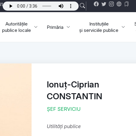
61
Autoritățile
Instituțiile
Primăria
publice locale
și serviciile publice
Ionuț-Ciprian
CONSTANTIN
ȘEF SERVICIU
Utilități publice