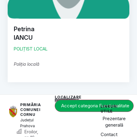
Petrina
IANCU
POLIȚIST LOCAL
Poliția locală
LOCALIZARE
Acest conținut este blocat până când acceptați categoria de cookie-uri necesară.
PRIMĂRIA
Accept categoria Funcționalitate
LINKURI
COMUNEI
UTILE
CORNU
Prezentare
Județul
generală
Prahova
Eroilor,
Contact