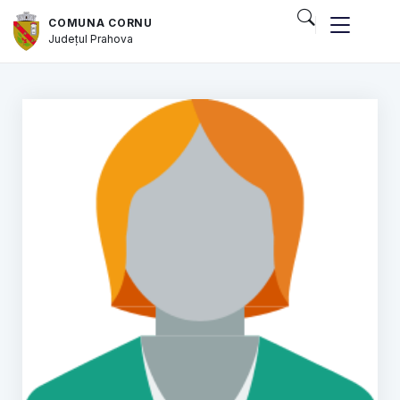
COMUNA CORNU
Județul
Prahova