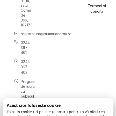
nr. 16,
satul
Termeni și
Cornu
condiții
de
Jos,
107175
registratura@primariacornu.ro
0244
367
461
0244
367
402
Program
de lucru
cu
publicul:
luni -
Acest site folosește cookie
vineri
08:00 -
Folosim cookie-uri pe site-ul nostru pentru a vă oferi cea
16:00