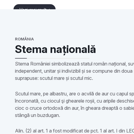
Vezi mai mult
ROMÂNIA
Stema națională
Stema României simbolizează statul român național, su
independent, unitar și indivizibil și se compune din doua 
suprapuse: scutul mare și scutul mic.
Scutul mare, pe albastru, are o acvilă de aur cu capul s
încoronată, cu ciocul şi ghearele roșii, cu aripile deschis
cioc o cruce ortodoxă din aur, în gheara dreaptă o sabie
stângă un buzdugan.
Alin. (2) al art. 1 a fost modificat de pct. 1 al art. I din 