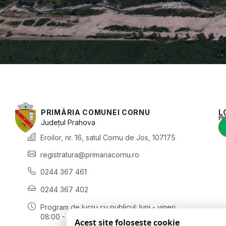
PRIMĂRIA COMUNEI CORNU
L
Acest conținut e
Județul
Prahova
Eroilor, nr. 16, satul Cornu de Jos, 107175
registratura@primariacornu.ro
0244 367 461
0244 367 402
Program de lucru cu publicul:
luni - vineri
08:00 - 16:00
Acest site folosește cookie