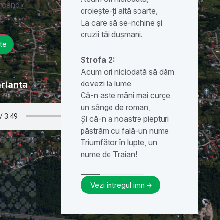
ă când
croiește-ți altă soarte,
ri
La care să se-nchine și
cruzii tăi dușmani.
te
Strofa 2:
Acum ori niciodată să dăm
dovezi la lume
arianta
Că-n aste mâni mai curge
un sânge de roman,
Și că-n a noastre piepturi
păstrăm cu fală-un nume
Triumfător în lupte, un
nume de Traian!
Vezi întregul imn