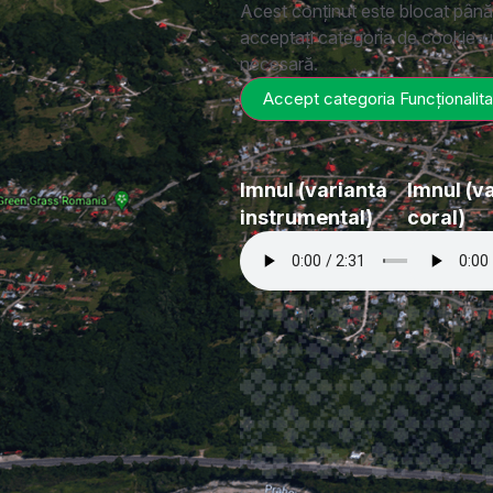
Acest conținut este blocat pân
acceptați categoria de cookie-u
necesară.
Accept categoria Funcționalita
Imnul (varianta
Imnul (v
instrumental)
coral)