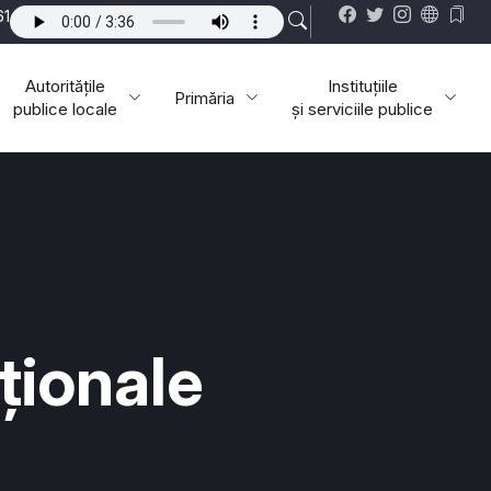
61
Autoritățile
Instituțiile
Primăria
publice locale
și serviciile publice
ționale