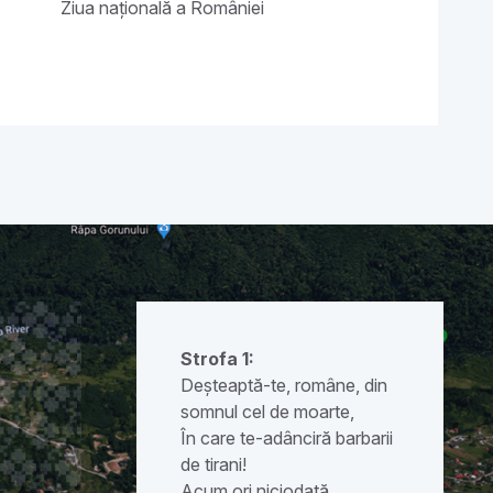
Ziua națională a României
Strofa 1:
Deșteaptă-te, române, din
somnul cel de moarte,
În care te-adânciră barbarii
de tirani!
Acum ori niciodată,