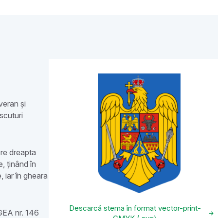
veran și
scuturi
pre dreapta
e, ținând în
, iar în gheara
Descarcă stema în format vector-print-
LEGEA nr. 146