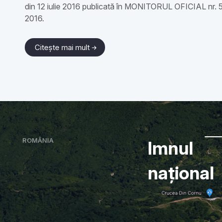
din 12 iulie 2016 publicată în MONITORUL OFICIAL nr. 54
2016.
Citește mai mult
ROMÂNIA
Imnul
național