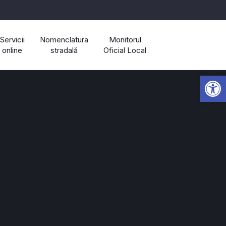
Servicii
Nomenclatura
Monitorul
online
stradală
Oficial Local
Open 