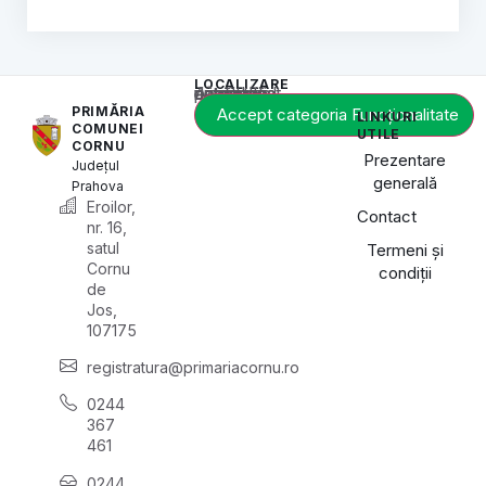
LOCALIZARE
Acest conținut este blocat până când acceptați categoria de cookie-uri necesară.
PRIMĂRIA
Accept categoria Funcționalitate
LINKURI
COMUNEI
UTILE
CORNU
Prezentare
Județul
generală
Prahova
Eroilor,
Contact
nr. 16,
satul
Termeni și
Cornu
condiții
de
Jos,
107175
registratura@primariacornu.ro
0244
367
461
0244