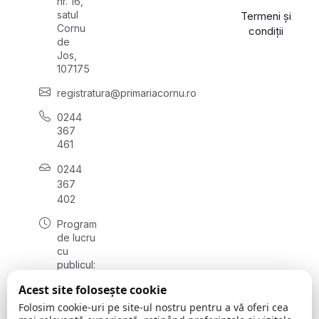
nr. 16,
satul
Termeni și
Cornu
condiții
de
Jos,
107175
registratura@primariacornu.ro
0244
367
461
0244
367
402
Program
de lucru
cu
publicul:
luni -
Acest site folosește cookie
vineri
08:00 -
Folosim cookie-uri pe site-ul nostru pentru a vă oferi cea
16:00