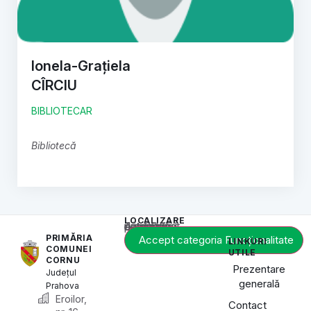
Ionela-Grațiela
CÎRCIU
BIBLIOTECAR
Bibliotecă
LOCALIZARE
Acest conținut este blocat până când acceptați categoria de cookie-uri necesară.
PRIMĂRIA
Accept categoria Funcționalitate
LINKURI
COMUNEI
UTILE
CORNU
Prezentare
Județul
generală
Prahova
Eroilor,
Contact