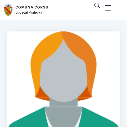
COMUNA CORNU
Județul
Prahova