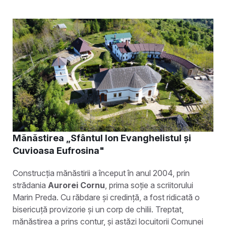
Mănăstirea „Sfântul Ion Evanghelistul și
Cuvioasa Eufrosina"
Construcția mănăstirii a început în anul 2004, prin
strădania
Aurorei Cornu
, prima soție a scriitorului
Marin Preda. Cu răbdare și credință, a fost ridicată o
bisericuță provizorie și un corp de chilii. Treptat,
mănăstirea a prins contur, și astăzi locuitorii Comunei