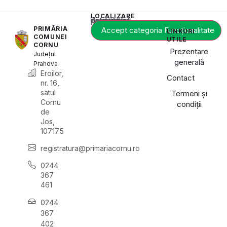
LOCALIZARE
Acest conținut este blocat până când acceptați categoria de cookie-uri necesară.
PRIMĂRIA
Accept categoria Funcționalitate
LINKURI
COMUNEI
UTILE
CORNU
Prezentare
Județul
generală
Prahova
Eroilor,
Contact
nr. 16,
satul
Termeni și
Cornu
condiții
de
Jos,
107175
registratura@primariacornu.ro
0244
367
461
0244
367
402