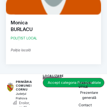
Monica
BURLACU
POLIȚIST LOCAL
Poliția locală
LOCALIZARE
Acest conținut este blocat până când acceptați categoria de cookie-uri necesară.
PRIMĂRIA
Accept categoria Funcționalitate
LINKURI
COMUNEI
UTILE
CORNU
Prezentare
Județul
generală
Prahova
Eroilor,
Contact