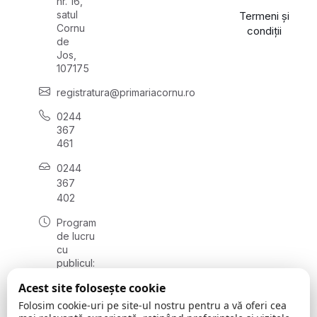
nr. 16,
satul
Termeni și
Cornu
condiții
de
Jos,
107175
registratura@primariacornu.ro
0244
367
461
0244
367
402
Program
de lucru
cu
publicul:
luni -
Acest site folosește cookie
vineri
08:00 -
Folosim cookie-uri pe site-ul nostru pentru a vă oferi cea
16:00