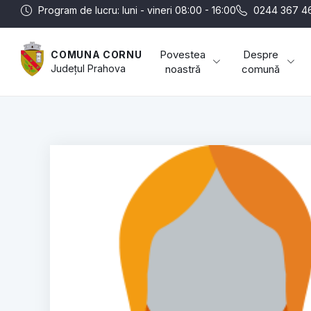
Program de lucru: luni - vineri 08:00 - 16:00
0244 367 4
Povestea
Despre
COMUNA CORNU
Județul
Prahova
noastră
comună