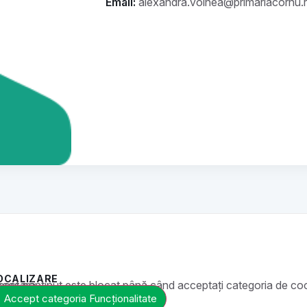
Email:
alexandra.voinea@primariacornu.
OCALIZARE
ste blocat până când acceptați categoria de cookie-uri necesară.
Accept categoria Funcționalitate