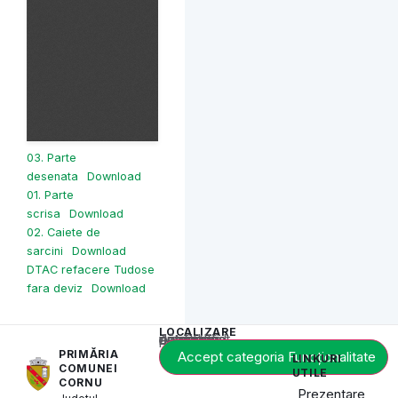
03. Parte
desenata
Download
01. Parte
scrisa
Download
02. Caiete de
sarcini
Download
DTAC refacere Tudose
fara deviz
Download
LOCALIZARE
Acest conținut este blocat până când acceptați categoria de cookie-uri necesară.
PRIMĂRIA
Accept categoria Funcționalitate
LINKURI
COMUNEI
UTILE
CORNU
Prezentare