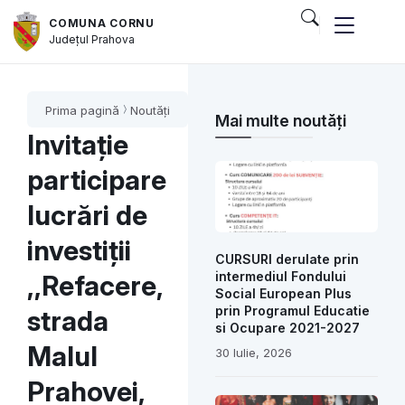
COMUNA CORNU
Județul
Prahova
Prima pagină
Noutăți
Mai multe noutăți
Invitație
participare
lucrări de
investiții
CURSURI derulate prin
intermediul Fondului
,,Refacere,
Social European Plus
prin Programul Educatie
strada
si Ocupare 2021-2027
Malul
30 Iulie, 2026
Prahovei,