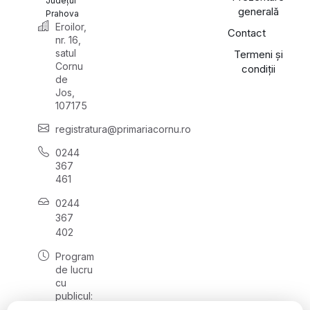
Județul
generală
Prahova
Eroilor,
Contact
nr. 16,
satul
Termeni și
Cornu
condiții
de
Jos,
107175
registratura@primariacornu.ro
0244
367
461
0244
367
402
Program
de lucru
cu
publicul:
luni -