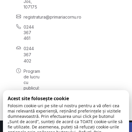
Jos,
107175
registratura@primariacornu.ro
0244
367
461
0244
367
402
Program
de lucru
cu
publicul:
luni -
Acest site folosește cookie
vineri
08:00 -
Folosim cookie-uri pe site-ul nostru pentru a vă oferi cea
16:00
mai relevantă experiență, reținând preferințele și vizitele
dumneavoastră. Prin efectuarea unui click pe butonul
„Sunt de acord”, sunteți de acord ca TOATE cookie-urile să
Open 
fie utilizate. De asemenea, puteți să refuzați cookie-urile
Concept realizat de
Big Media Relații Publice SRL