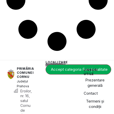
LOCALIZARE
Acest conținut este blocat până când acceptați categoria de cookie-uri necesară.
PRIMĂRIA
Accept categoria Funcționalitate
LINKURI
COMUNEI
UTILE
CORNU
Prezentare
Județul
generală
Prahova
Eroilor,
Contact
nr. 16,
satul
Termeni și
Cornu
condiții
de