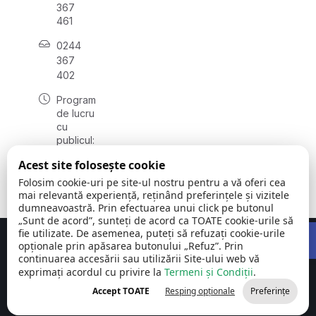
367
461
0244
367
402
Program
de lucru
cu
publicul:
luni -
Acest site folosește cookie
vineri
08:00 -
Folosim cookie-uri pe site-ul nostru pentru a vă oferi cea
16:00
mai relevantă experiență, reținând preferințele și vizitele
dumneavoastră. Prin efectuarea unui click pe butonul
„Sunt de acord”, sunteți de acord ca TOATE cookie-urile să
Open 
fie utilizate. De asemenea, puteți să refuzați cookie-urile
Concept realizat de
Big Media Relații Publice SRL
opționale prin apăsarea butonului „Refuz”. Prin
continuarea accesării sau utilizării Site-ului web vă
exprimați acordul cu privire la
Comuna Cornu
Termeni și Condiții
©
Toate
.
| Județul
2026
drepturile
Accept TOATE
Resping opționale
Preferințe
Prahova
rezervate