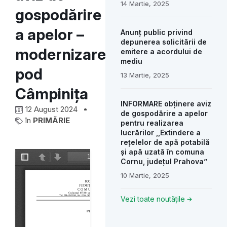
14 Martie, 2025
gospodărire
a apelor –
Anunț public privind
depunerea solicitării de
modernizare
emitere a acordului de
mediu
pod
13 Martie, 2025
Câmpinița
INFORMARE obținere aviz
12 August 2024
de gospodărire a apelor
în
PRIMĂRIE
pentru realizarea
lucrărilor ,,Extindere a
rețelelor de apă potabilă
și apă uzată în comuna
Cornu, județul Prahova”
10 Martie, 2025
Vezi toate noutățile