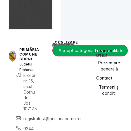
LOCALIZARE
Acest conținut este blocat până când acceptați categoria de cookie-uri necesară.
PRIMĂRIA
Accept categoria Funcționalitate
LINKURI
COMUNEI
UTILE
CORNU
Prezentare
Județul
generală
Prahova
Eroilor,
Contact
nr. 16,
satul
Termeni și
Cornu
condiții
de
Jos,
107175
registratura@primariacornu.ro
0244