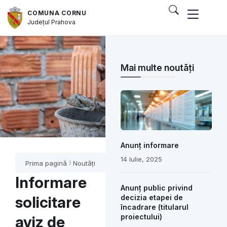
COMUNA CORNU
Județul
Prahova
Mai multe noutăți
Anunț informare
14 Iulie, 2025
Prima pagină
Noutăți
Informare
Anunț public privind
solicitare
decizia etapei de
încadrare (titularul
proiectului)
aviz de