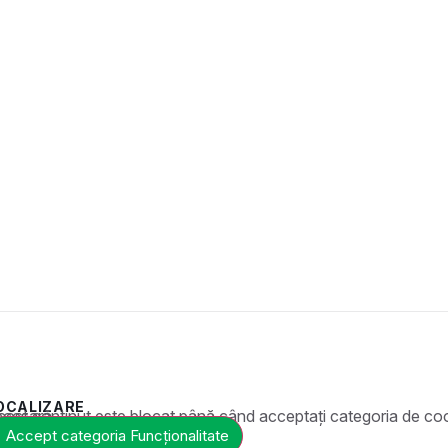
OCALIZARE
ste blocat până când acceptați categoria de cookie-uri necesară.
Accept categoria Funcționalitate