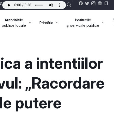
61
Autoritățile
Instituțiile
Primăria
publice locale
și serviciile publice
ca a intentiilor
ivul: „Racordare
de putere