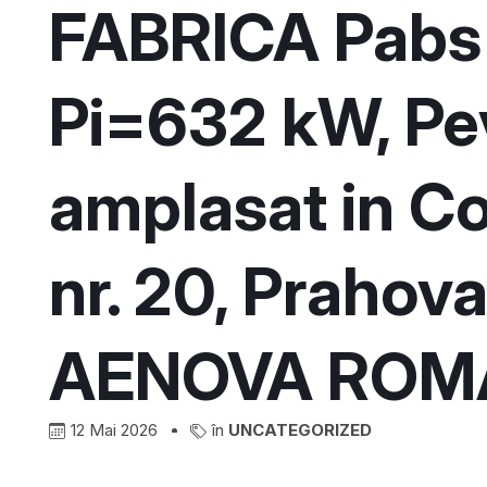
FABRICA Pabs
Pi=632 kW, Pe
amplasat in Cor
nr. 20, Prahova”
AENOVA ROM
12 Mai 2026
în
UNCATEGORIZED