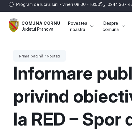
Program de lucru: luni - vineri 08:00 - 16:00
0244 367 4
Povestea
Despre
COMUNA CORNU
Județul
Prahova
noastră
comună
Prima pagină
Noutăți
Informare publi
privind obiect
la RED – Spor 