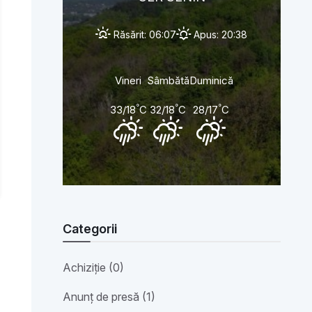
Răsărit: 06:07
Apus: 20:38
Vineri
Sâmbătă
Duminică
°
°
°
33/18
C
32/18
C
28/17
C
Categorii
Achiziție (0)
Anunț de presă (1)