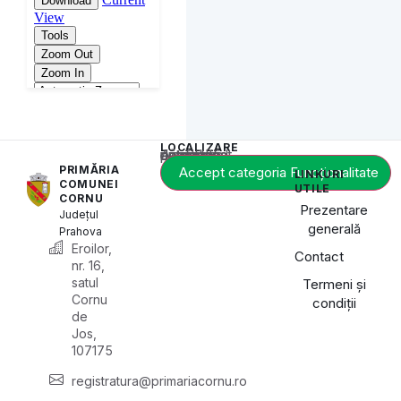
LOCALIZARE
Acest conținut este blocat până când acceptați categoria de cookie-uri necesară.
PRIMĂRIA
Accept categoria Funcționalitate
LINKURI
COMUNEI
UTILE
CORNU
Prezentare
Județul
generală
Prahova
Eroilor,
Contact
nr. 16,
satul
Termeni și
Cornu
condiții
de
Jos,
107175
registratura@primariacornu.ro