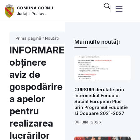
COMUNA CORNU
Județul
Prahova
Prima pagină
Noutăți
Mai multe noutăți
INFORMARE
obținere
aviz de
gospodărire
CURSURI derulate prin
intermediul Fondului
a apelor
Social European Plus
prin Programul Educatie
pentru
si Ocupare 2021-2027
realizarea
30 Iulie, 2026
lucrărilor