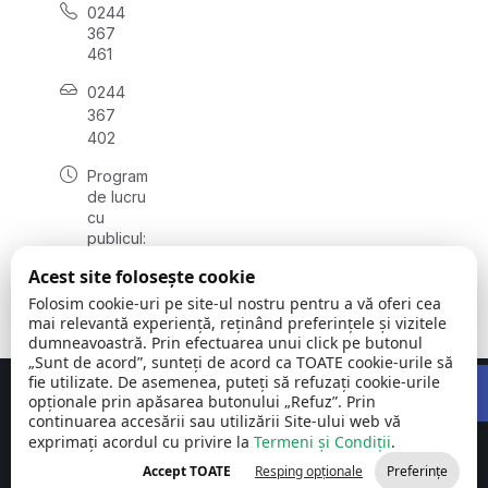
0244
367
461
0244
367
402
Program
de lucru
cu
publicul:
luni -
Acest site folosește cookie
vineri
08:00 -
Folosim cookie-uri pe site-ul nostru pentru a vă oferi cea
16:00
mai relevantă experiență, reținând preferințele și vizitele
dumneavoastră. Prin efectuarea unui click pe butonul
„Sunt de acord”, sunteți de acord ca TOATE cookie-urile să
Open 
fie utilizate. De asemenea, puteți să refuzați cookie-urile
Concept realizat de
Big Media Relații Publice SRL
opționale prin apăsarea butonului „Refuz”. Prin
continuarea accesării sau utilizării Site-ului web vă
exprimați acordul cu privire la
Comuna Cornu
Termeni și Condiții
©
Toate
.
| Județul
2026
drepturile
Accept TOATE
Resping opționale
Preferințe
Prahova
rezervate