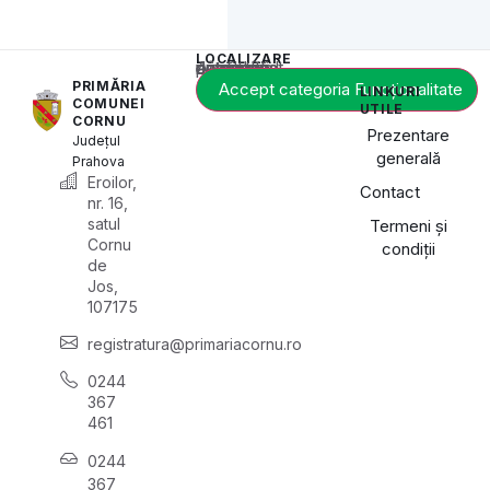
LOCALIZARE
Acest conținut este blocat până când acceptați categoria de cookie-uri necesară.
PRIMĂRIA
Accept categoria Funcționalitate
LINKURI
COMUNEI
UTILE
CORNU
Prezentare
Județul
generală
Prahova
Eroilor,
Contact
nr. 16,
satul
Termeni și
Cornu
condiții
de
Jos,
107175
registratura@primariacornu.ro
0244
367
461
0244
367