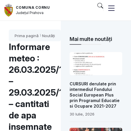
COMUNA CORNU
Județul
Prahova
Prima pagină
Noutăți
Mai multe noutăți
Informare
meteo :
26.03.2025/10:00
–
CURSURI derulate prin
intermediul Fondului
29.03.2025/18:00
Social European Plus
prin Programul Educatie
– cantitati
si Ocupare 2021-2027
de apa
30 Iulie, 2026
insemnate