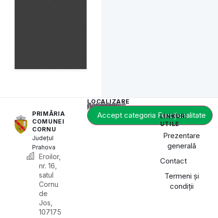
LOCALIZARE
Acest conținut este blocat până când acceptați categoria de cookie-uri necesară.
PRIMĂRIA
Accept categoria Funcționalitate
LINKURI
COMUNEI
UTILE
CORNU
Prezentare
Județul
generală
Prahova
Eroilor,
Contact
nr. 16,
satul
Termeni și
Cornu
condiții
de
Jos,
107175