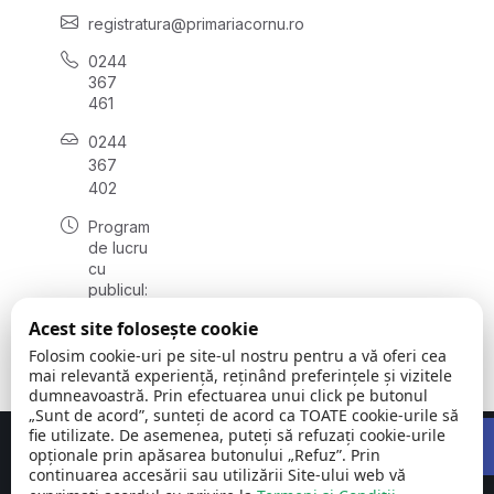
registratura@primariacornu.ro
0244
367
461
0244
367
402
Program
de lucru
cu
publicul:
luni -
Acest site folosește cookie
vineri
08:00 -
Folosim cookie-uri pe site-ul nostru pentru a vă oferi cea
16:00
mai relevantă experiență, reținând preferințele și vizitele
dumneavoastră. Prin efectuarea unui click pe butonul
„Sunt de acord”, sunteți de acord ca TOATE cookie-urile să
Open 
fie utilizate. De asemenea, puteți să refuzați cookie-urile
Concept realizat de
Big Media Relații Publice SRL
opționale prin apăsarea butonului „Refuz”. Prin
continuarea accesării sau utilizării Site-ului web vă