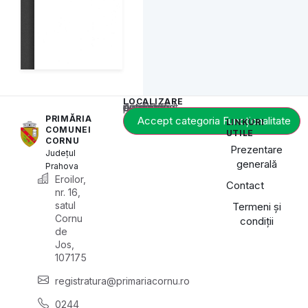
LOCALIZARE
Acest conținut este blocat până când acceptați categoria de cookie-uri necesară.
PRIMĂRIA
Accept categoria Funcționalitate
LINKURI
COMUNEI
UTILE
CORNU
Prezentare
Județul
generală
Prahova
Eroilor,
Contact
nr. 16,
satul
Termeni și
Cornu
condiții
de
Jos,
107175
registratura@primariacornu.ro
0244