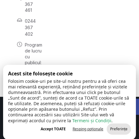
367
461
0244
367
402
Program
de lucru
cu
publicul:
luni -
Acest site folosește cookie
vineri
08:00 -
Folosim cookie-uri pe site-ul nostru pentru a vă oferi cea
16:00
mai relevantă experiență, reținând preferințele și vizitele
dumneavoastră. Prin efectuarea unui click pe butonul
„Sunt de acord”, sunteți de acord ca TOATE cookie-urile să
Open 
fie utilizate. De asemenea, puteți să refuzați cookie-urile
Concept realizat de
Big Media Relații Publice SRL
opționale prin apăsarea butonului „Refuz”. Prin
continuarea accesării sau utilizării Site-ului web vă
exprimați acordul cu privire la
Comuna Cornu
Termeni și Condiții
©
Toate
.
| Județul
2026
drepturile
Accept TOATE
Resping opționale
Preferințe
Prahova
rezervate