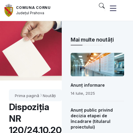
COMUNA CORNU
Județul
Prahova
Mai multe noutăți
Anunț informare
14 Iulie, 2025
Prima pagină
Noutăți
Dispoziția
Anunț public privind
NR
decizia etapei de
încadrare (titularul
proiectului)
120/24.10.2024