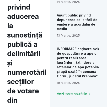
14 Martie, 2025
privind
aducerea
Anunț public privind
depunerea solicitării de
la
emitere a acordului de
mediu
sunostință
13 Martie, 2025
publică a
INFORMARE obținere aviz
delimitării
de gospodărire a apelor
pentru realizarea
și
lucrărilor ,,Extindere a
rețelelor de apă potabilă
numerotării
și apă uzată în comuna
Cornu, județul Prahova”
secțiilor
10 Martie, 2025
de votare
Vezi toate noutățile
din