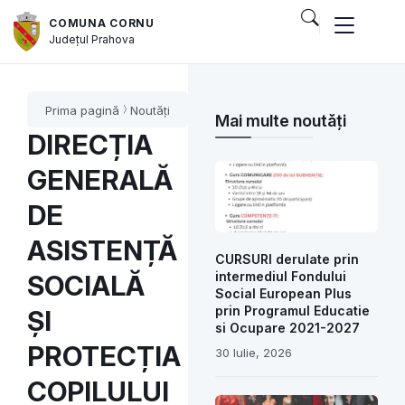
COMUNA CORNU
Județul
Prahova
Prima pagină
Noutăți
Mai multe noutăți
DIRECȚIA
GENERALĂ
DE
ASISTENȚĂ
CURSURI derulate prin
intermediul Fondului
SOCIALĂ
Social European Plus
prin Programul Educatie
ȘI
si Ocupare 2021-2027
PROTECȚIA
30 Iulie, 2026
COPILULUI