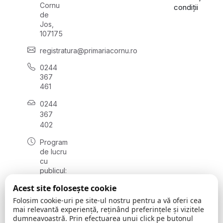
Cornu
condiții
de
Jos,
107175
registratura@primariacornu.ro
0244
367
461
0244
367
402
Program
de lucru
cu
publicul:
luni -
Acest site folosește cookie
vineri
08:00 -
Folosim cookie-uri pe site-ul nostru pentru a vă oferi cea
16:00
mai relevantă experiență, reținând preferințele și vizitele
dumneavoastră. Prin efectuarea unui click pe butonul