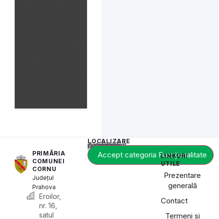
LOCALIZARE
Acest conținut este blocat până când acceptați categoria de cookie-uri necesară.
PRIMĂRIA
Accept categoria Funcționalitate
LINKURI
COMUNEI
UTILE
CORNU
Prezentare
Județul
generală
Prahova
Eroilor,
Contact
nr. 16,
satul
Termeni și