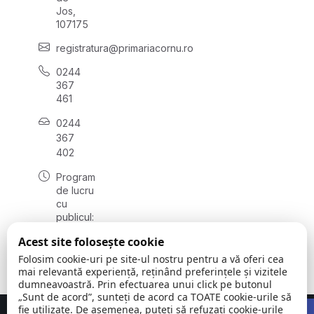
Jos,
107175
registratura@primariacornu.ro
0244
367
461
0244
367
402
Program
de lucru
cu
publicul:
luni -
Acest site folosește cookie
vineri
08:00 -
Folosim cookie-uri pe site-ul nostru pentru a vă oferi cea
16:00
mai relevantă experiență, reținând preferințele și vizitele
dumneavoastră. Prin efectuarea unui click pe butonul
„Sunt de acord”, sunteți de acord ca TOATE cookie-urile să
Open 
fie utilizate. De asemenea, puteți să refuzați cookie-urile