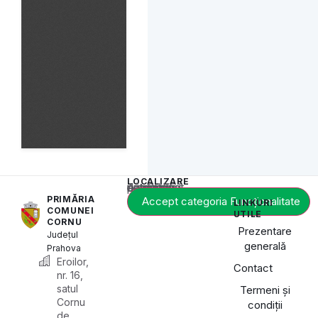
LOCALIZARE
Acest conținut este blocat până când acceptați categoria de cookie-uri necesară.
PRIMĂRIA
Accept categoria Funcționalitate
LINKURI
COMUNEI
UTILE
CORNU
Prezentare
Județul
generală
Prahova
Eroilor,
Contact
nr. 16,
satul
Termeni și
Cornu
condiții
de