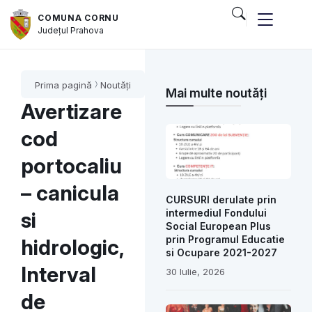
COMUNA CORNU
Județul
Prahova
Prima pagină
Noutăți
Mai multe noutăți
Avertizare
cod
portocaliu
– canicula
CURSURI derulate prin
intermediul Fondului
si
Social European Plus
prin Programul Educatie
hidrologic,
si Ocupare 2021-2027
Interval
30 Iulie, 2026
de