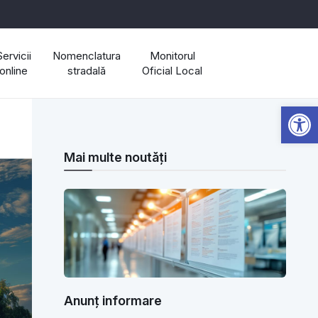
Servicii
Nomenclatura
Monitorul
online
stradală
Oficial Local
Open 
Mai multe noutăți
Anunț informare