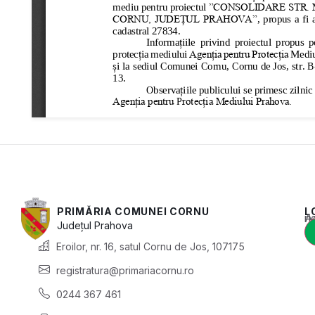
PRIMĂRIA COMUNEI CORNU
L
Acest conținut e
Județul
Prahova
Eroilor, nr. 16, satul Cornu de Jos, 107175
registratura@primariacornu.ro
0244 367 461