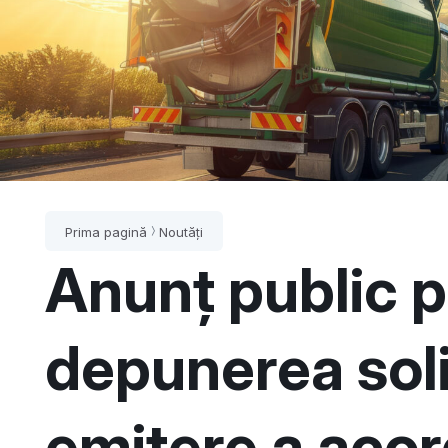
Prima pagină
Noutăți
Anunț public p
depunerea solic
emitere a acor