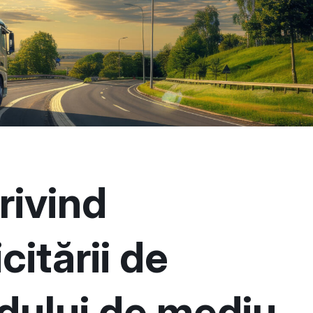
rivind
itării de
dului de mediu