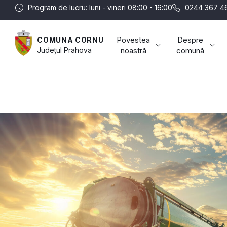
Program de lucru: luni - vineri 08:00 - 16:00
0244 367 4
Povestea
Despre
COMUNA CORNU
Județul
Prahova
noastră
comună