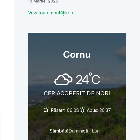
10 Martie, 2025
Vezi toate noutățile
Cornu
°
24
C
CER ACOPERIT DE NORI
Răsărit: 06:08
Apus: 20:37
Sâmbătă
Duminică
Luni