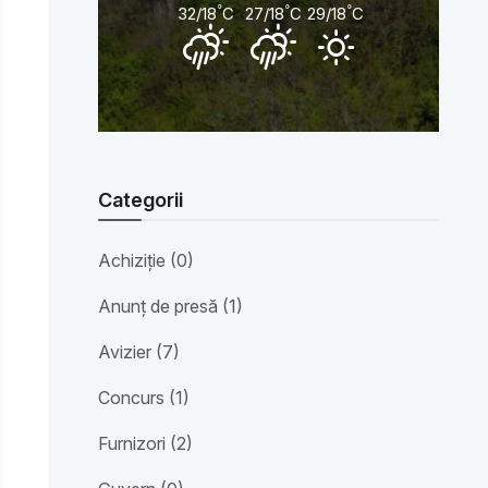
°
°
°
32/18
C
27/18
C
29/18
C
Categorii
Achiziție (0)
Anunț de presă (1)
Avizier (7)
Concurs (1)
Furnizori (2)