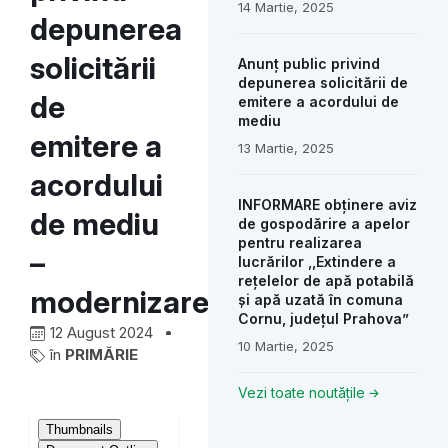
14 Martie, 2025
depunerea
solicitării
Anunț public privind
depunerea solicitării de
de
emitere a acordului de
mediu
emitere a
13 Martie, 2025
acordului
INFORMARE obținere aviz
de mediu
de gospodărire a apelor
pentru realizarea
–
lucrărilor ,,Extindere a
rețelelor de apă potabilă
modernizare pod Câmpinița
și apă uzată în comuna
Cornu, județul Prahova”
12 August 2024
10 Martie, 2025
în
PRIMĂRIE
Vezi toate noutățile