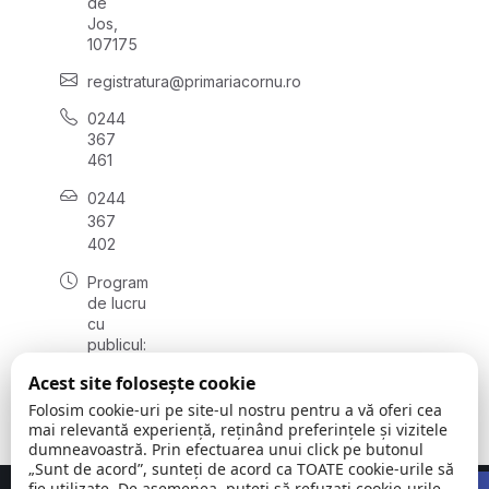
de
Jos,
107175
registratura@primariacornu.ro
0244
367
461
0244
367
402
Program
de lucru
cu
publicul:
luni -
Acest site folosește cookie
vineri
08:00 -
Folosim cookie-uri pe site-ul nostru pentru a vă oferi cea
16:00
mai relevantă experiență, reținând preferințele și vizitele
dumneavoastră. Prin efectuarea unui click pe butonul
„Sunt de acord”, sunteți de acord ca TOATE cookie-urile să
Open 
fie utilizate. De asemenea, puteți să refuzați cookie-urile