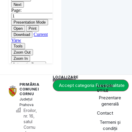
LOCALIZARE
Acest conținut este blocat până când acceptați categoria de cookie-uri necesară.
PRIMĂRIA
Accept categoria Funcționalitate
LINKURI
COMUNEI
UTILE
CORNU
Prezentare
Județul
generală
Prahova
Eroilor,
Contact
nr. 16,
satul
Termeni și
Cornu
condiții