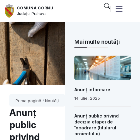
COMUNA CORNU
Județul
Prahova
Mai multe noutăți
Anunț informare
14 Iulie, 2025
Prima pagină
Noutăți
Anunț
Anunț public privind
public
decizia etapei de
încadrare (titularul
proiectului)
privind