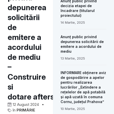
Anunț public privind
depunerea
decizia etapei de
încadrare (titularul
solicitării
proiectului)
14 Martie, 2025
de
emitere a
Anunț public privind
depunerea solicitării de
acordului
emitere a acordului de
mediu
de mediu
13 Martie, 2025
–
INFORMARE obținere aviz
Construire
de gospodărire a apelor
pentru realizarea
si
lucrărilor ,,Extindere a
rețelelor de apă potabilă
dotare afterschool
și apă uzată în comuna
Cornu, județul Prahova”
12 August 2024
10 Martie, 2025
în
PRIMĂRIE