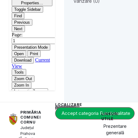
Vânzare (0)
LOCALIZARE
Acest conținut este blocat până când acceptați categoria de cookie-uri necesară.
PRIMĂRIA
Accept categoria Funcționalitate
LINKURI
COMUNEI
UTILE
CORNU
Prezentare
Județul
generală
Prahova