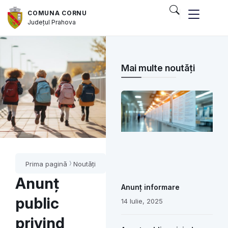
COMUNA CORNU
Județul
Prahova
Mai multe noutăți
Prima pagină
Noutăți
Anunț
Anunț informare
public
14 Iulie, 2025
privind