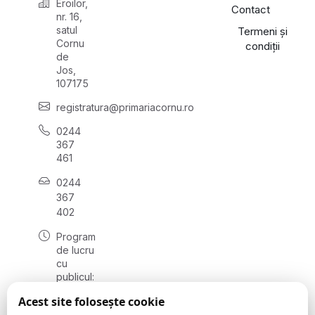
Eroilor,
Contact
nr. 16,
satul
Termeni și
Cornu
condiții
de
Jos,
107175
registratura@primariacornu.ro
0244
367
461
0244
367
402
Program
de lucru
cu
publicul:
luni -
Acest site folosește cookie
vineri