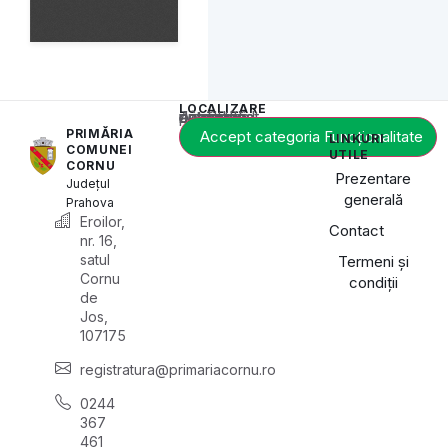
LOCALIZARE
Acest conținut este blocat până când acceptați categoria de cookie-uri necesară.
PRIMĂRIA
Accept categoria Funcționalitate
LINKURI
COMUNEI
UTILE
CORNU
Prezentare
Județul
generală
Prahova
Eroilor,
Contact
nr. 16,
satul
Termeni și
Cornu
condiții
de
Jos,
107175
registratura@primariacornu.ro
0244
367
461