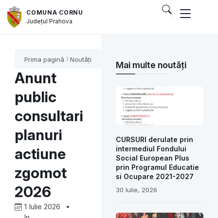
COMUNA CORNU
Județul
Prahova
Prima pagină
Noutăți
Mai multe noutăți
Anunt
public
consultari
planuri
CURSURI derulate prin
intermediul Fondului
actiune
Social European Plus
prin Programul Educatie
zgomot
si Ocupare 2021-2027
2026
30 Iulie, 2026
1 Iulie 2026
în