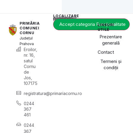
LOCALIZARE
Acest conținut este blocat până când acceptați categoria de cookie-uri necesară.
PRIMĂRIA
Accept categoria Funcționalitate
LINKURI
COMUNEI
UTILE
CORNU
Prezentare
Județul
generală
Prahova
Eroilor,
Contact
nr. 16,
satul
Termeni și
Cornu
condiții
de
Jos,
107175
registratura@primariacornu.ro
0244
367
461
0244
367