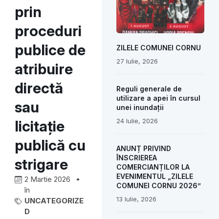
prin
proceduri
publice de
ZILELE COMUNEI CORNU
27 Iulie, 2026
atribuire
directă
Reguli generale de
utilizare a apei în cursul
sau
unei inundații
24 Iulie, 2026
licitație
publică cu
ANUNȚ PRIVIND
ÎNSCRIEREA
strigare
COMERCIANȚILOR LA
EVENIMENTUL „ZILELE
2 Martie 2026
COMUNEI CORNU 2026”
în
13 Iulie, 2026
UNCATEGORIZE
D