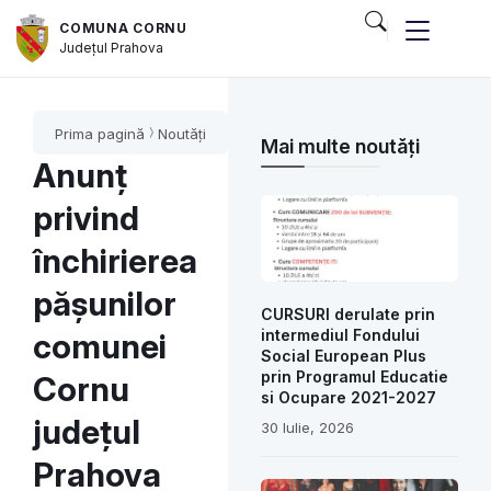
COMUNA CORNU
Județul
Prahova
Prima pagină
Noutăți
Mai multe noutăți
Anunț
privind
închirierea
pășunilor
CURSURI derulate prin
intermediul Fondului
comunei
Social European Plus
prin Programul Educatie
Cornu
si Ocupare 2021-2027
județul
30 Iulie, 2026
Prahova