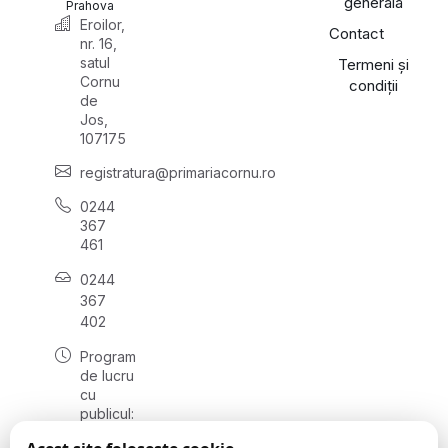
generală
Prahova
Eroilor,
Contact
nr. 16,
satul
Termeni și
Cornu
condiții
de
Jos,
107175
registratura@primariacornu.ro
0244
367
461
0244
367
402
Program
de lucru
cu
publicul:
luni -