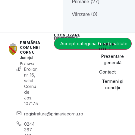
Primărie (27)
Vânzare (0)
LOCALIZARE
Acest conținut este blocat până când acceptați categoria de cookie-uri necesară.
PRIMĂRIA
Accept categoria Funcționalitate
LINKURI
COMUNEI
UTILE
CORNU
Prezentare
Județul
generală
Prahova
Eroilor,
Contact
nr. 16,
satul
Termeni și
Cornu
condiții
de
Jos,
107175
registratura@primariacornu.ro
0244
367