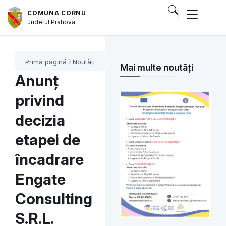
COMUNA CORNU
Județul
Prahova
și serviciile publice
Prima pagină
Noutăți
Mai multe noutăți
Anunț
privind
decizia
etapei de
încadrare
Engate
Consulting
S.R.L.