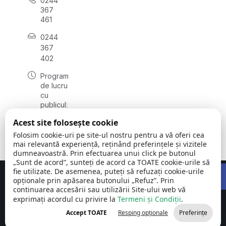
0244
367
461
0244
367
402
Program
de lucru
cu
publicul:
luni -
Acest site folosește cookie
vineri
08:00 -
Folosim cookie-uri pe site-ul nostru pentru a vă oferi cea
16:00
mai relevantă experiență, reținând preferințele și vizitele
dumneavoastră. Prin efectuarea unui click pe butonul
„Sunt de acord”, sunteți de acord ca TOATE cookie-urile să
Open 
fie utilizate. De asemenea, puteți să refuzați cookie-urile
Concept realizat de
Big Media Relații Publice SRL
opționale prin apăsarea butonului „Refuz”. Prin
continuarea accesării sau utilizării Site-ului web vă
exprimați acordul cu privire la
Comuna Cornu
Termeni și Condiții
©
Toate
.
| Județul
2026
drepturile
Accept TOATE
Resping opționale
Preferințe
Prahova
rezervate