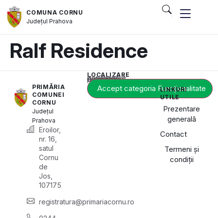
COMUNA CORNU
Județul
Prahova
Ralf Residence
LOCALIZARE
Acest conținut este blocat până când acceptați categoria de cookie-uri necesară.
PRIMĂRIA
Accept categoria Funcționalitate
LINKURI
COMUNEI
UTILE
CORNU
Prezentare
Județul
generală
Prahova
Eroilor,
Contact
nr. 16,
satul
Termeni și
Cornu
condiții
de
Jos,
107175
registratura@primariacornu.ro