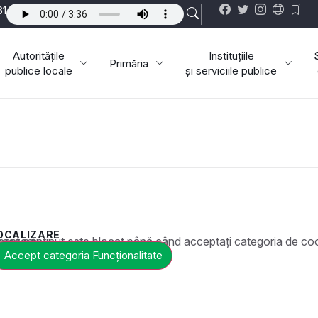
61
Autoritățile
Instituțiile
Primăria
publice locale
și serviciile publice
OCALIZARE
ste blocat până când acceptați categoria de cookie-uri necesară.
Accept categoria Funcționalitate