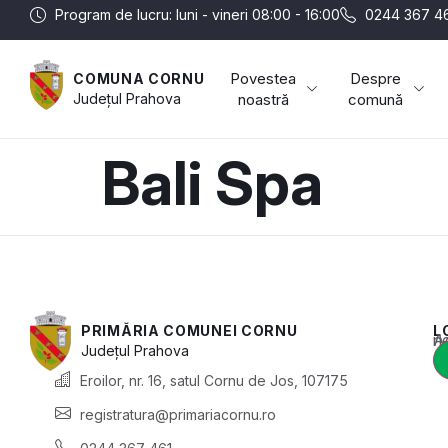
Program de lucru: luni - vineri 08:00 - 16:00
0244 367 4
Povestea
Despre
COMUNA CORNU
Județul
Prahova
noastră
comună
Bali Spa
PRIMĂRIA COMUNEI CORNU
L
Acest conținut e
Județul
Prahova
Eroilor, nr. 16, satul Cornu de Jos, 107175
registratura@primariacornu.ro