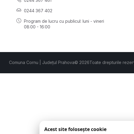
0244 367 461
0244 367 402
Program de lucru cu publicul:
luni - vineri
08:00 - 16:00
Comuna Cornu | Județul Prahova
© 2026
Toate drepturile rezer
Acest site folosește cookie