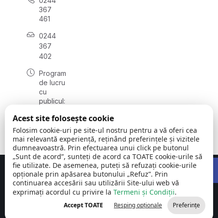
0244
367
461
0244
367
402
Program
de lucru
cu
publicul:
luni -
Acest site folosește cookie
vineri
08:00 -
Folosim cookie-uri pe site-ul nostru pentru a vă oferi cea
16:00
mai relevantă experiență, reținând preferințele și vizitele
dumneavoastră. Prin efectuarea unui click pe butonul
„Sunt de acord”, sunteți de acord ca TOATE cookie-urile să
Open 
fie utilizate. De asemenea, puteți să refuzați cookie-urile
Concept realizat de
Big Media Relații Publice SRL
opționale prin apăsarea butonului „Refuz”. Prin
continuarea accesării sau utilizării Site-ului web vă
exprimați acordul cu privire la
Comuna Cornu
Termeni și Condiții
©
Toate
.
| Județul
2026
drepturile
Accept TOATE
Resping opționale
Preferințe
Prahova
rezervate