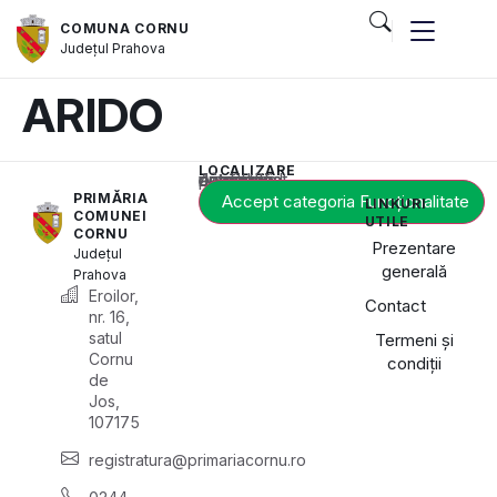
COMUNA CORNU
Județul
Prahova
ARIDO
LOCALIZARE
Acest conținut este blocat până când acceptați categoria de cookie-uri necesară.
PRIMĂRIA
Accept categoria Funcționalitate
LINKURI
COMUNEI
UTILE
CORNU
Prezentare
Județul
generală
Prahova
Eroilor,
Contact
nr. 16,
satul
Termeni și
Cornu
condiții
de
Jos,
107175
registratura@primariacornu.ro