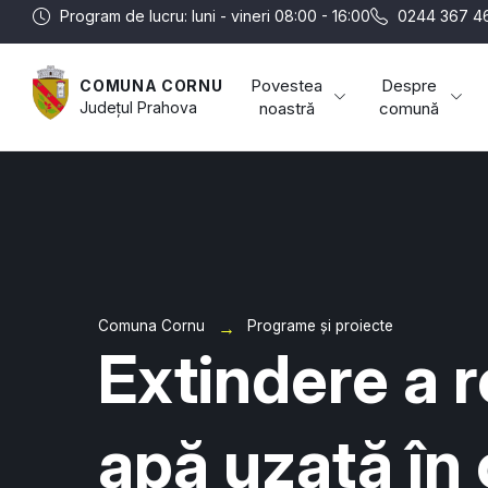
Program de lucru: luni - vineri 08:00 - 16:00
0244 367 4
Povestea
Despre
COMUNA CORNU
Județul
Prahova
noastră
comună
Comuna Cornu
Programe și proiecte
Extindere a r
apă uzată în