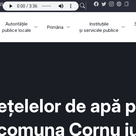
61
Autoritățile
Instituțiile
Primăria
publice locale
și serviciile publice
ețelelor de apă p
 comuna Cornu j