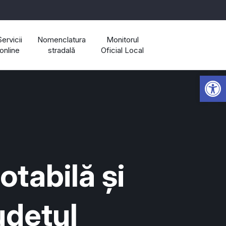
Servicii
Nomenclatura
Monitorul
online
stradală
Oficial Local
Open 
otabilă și
udețul