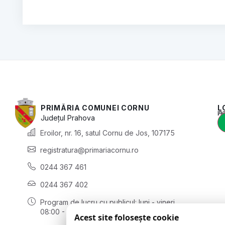
PRIMĂRIA COMUNEI CORNU
L
Acest conținut e
Județul
Prahova
Eroilor, nr. 16, satul Cornu de Jos, 107175
registratura@primariacornu.ro
0244 367 461
0244 367 402
Program de lucru cu publicul:
luni - vineri
08:00 - 16:00
Acest site folosește cookie