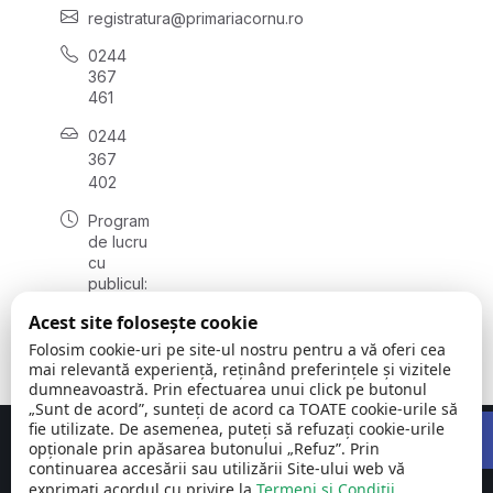
registratura@primariacornu.ro
0244
367
461
0244
367
402
Program
de lucru
cu
publicul:
luni -
Acest site folosește cookie
vineri
08:00 -
Folosim cookie-uri pe site-ul nostru pentru a vă oferi cea
16:00
mai relevantă experiență, reținând preferințele și vizitele
dumneavoastră. Prin efectuarea unui click pe butonul
„Sunt de acord”, sunteți de acord ca TOATE cookie-urile să
Open 
fie utilizate. De asemenea, puteți să refuzați cookie-urile
Concept realizat de
Big Media Relații Publice SRL
opționale prin apăsarea butonului „Refuz”. Prin
continuarea accesării sau utilizării Site-ului web vă
exprimați acordul cu privire la
Comuna Cornu
Termeni și Condiții
©
Toate
.