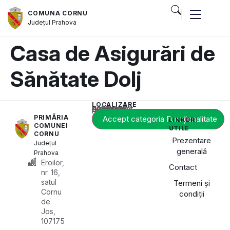
COMUNA CORNU
Județul
Prahova
Casa de Asigurări de
Sănătate Dolj
LOCALIZARE
Acest conținut este blocat până când acceptați categoria de cookie-uri necesară.
PRIMĂRIA
Accept categoria Funcționalitate
LINKURI
COMUNEI
UTILE
CORNU
Prezentare
Județul
generală
Prahova
Eroilor,
Contact
nr. 16,
satul
Termeni și
Cornu
condiții
de
Jos,
107175