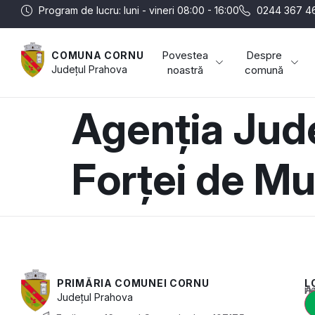
Program de lucru: luni - vineri 08:00 - 16:00
0244 367 4
Povestea
Despre
COMUNA CORNU
Județul
Prahova
noastră
comună
Agenția Jud
Forței de Mu
PRIMĂRIA COMUNEI CORNU
L
Acest conținut e
Județul
Prahova