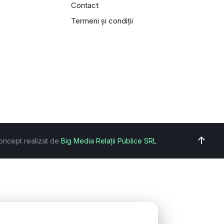
Contact
Termeni și condiții
oncept realizat de
Big Media Relații Publice SRL