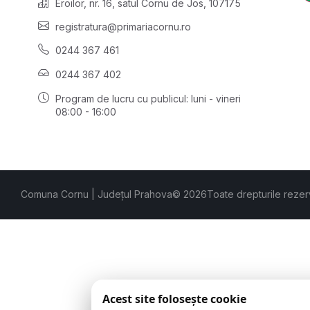
Eroilor, nr. 16, satul Cornu de Jos, 107175
registratura@primariacornu.ro
0244 367 461
0244 367 402
Program de lucru cu publicul:
luni - vineri
08:00 - 16:00
Comuna Cornu | Județul Prahova
© 2026
Toate drepturile rezer
Acest site folosește cookie