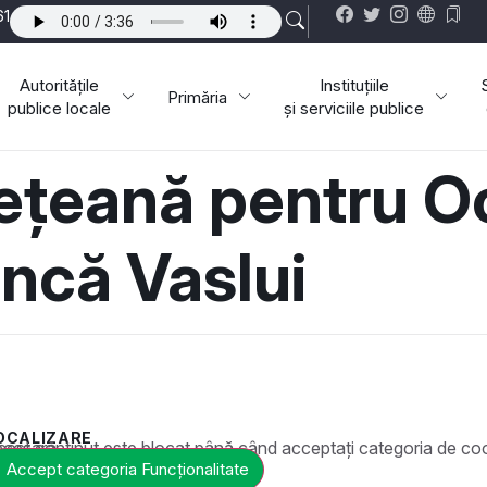
61
Autoritățile
Instituțiile
Primăria
publice locale
și serviciile publice
ețeană pentru O
ncă Vaslui
OCALIZARE
ste blocat până când acceptați categoria de cookie-uri necesară.
Accept categoria Funcționalitate