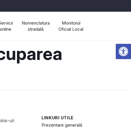
Servicii
Nomenclatura
Monitorul
online
stradală
Oficial Local
Open 
cuparea
LINKURI UTILE
Prezentare generală