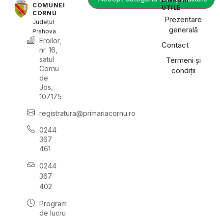
COMUNEI
UTILE
CORNU
Prezentare
Județul
generală
Prahova
Eroilor,
Contact
nr. 16,
satul
Termeni și
Cornu
condiții
de
Jos,
107175
registratura@primariacornu.ro
0244
367
461
0244
367
402
Program
de lucru