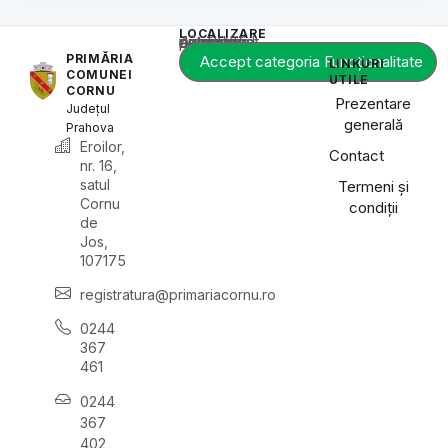
LOCALIZARE
Acest conținut este blocat până când acceptați categoria de cookie-uri necesară.
PRIMĂRIA
Accept categoria Funcționalitate
LINKURI
COMUNEI
UTILE
CORNU
Prezentare
Județul
generală
Prahova
Eroilor,
Contact
nr. 16,
satul
Termeni și
Cornu
condiții
de
Jos,
107175
registratura@primariacornu.ro
0244
367
461
0244
367
402