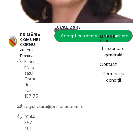
LOCALIZARE
Acest conținut este blocat până când acceptați categoria de cookie-uri necesară.
PRIMĂRIA
Accept categoria Funcționalitate
LINKURI
COMUNEI
UTILE
CORNU
Prezentare
Județul
generală
Prahova
Eroilor,
Contact
nr. 16,
satul
Termeni și
Cornu
condiții
de
Jos,
107175
registratura@primariacornu.ro
0244
367
461