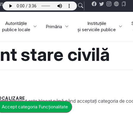
61
Autoritățile
Instituțiile
Primăria
publice locale
și serviciile publice
 stare civilă
OCALIZARE
ste blocat până când acceptați categoria de cookie-uri necesară.
Accept categoria Funcționalitate