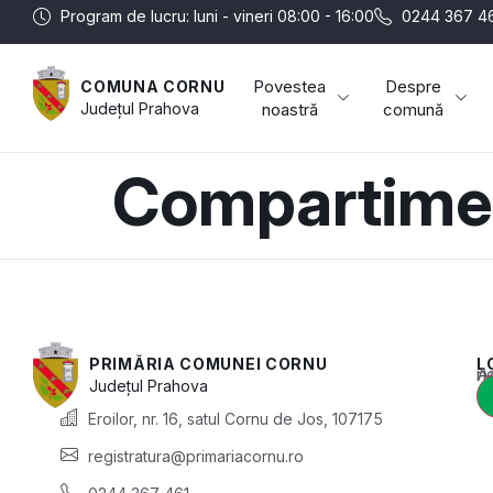
Program de lucru: luni - vineri 08:00 - 16:00
0244 367 4
Povestea
Despre
COMUNA CORNU
Județul
Prahova
noastră
comună
Compartiment
PRIMĂRIA COMUNEI CORNU
L
Acest conținut e
Județul
Prahova
Eroilor, nr. 16, satul Cornu de Jos, 107175
registratura@primariacornu.ro