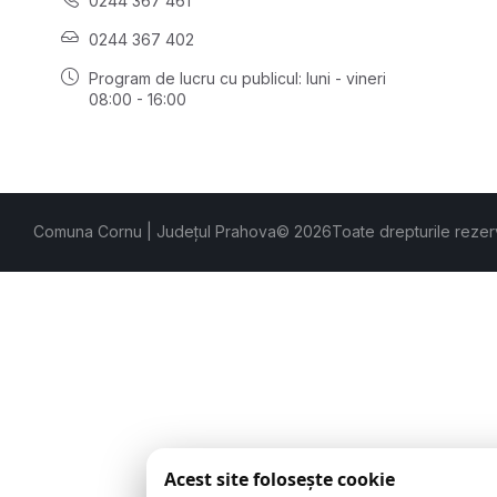
0244 367 461
0244 367 402
Program de lucru cu publicul:
luni - vineri
08:00 - 16:00
Comuna Cornu | Județul Prahova
© 2026
Toate drepturile rezer
Acest site folosește cookie