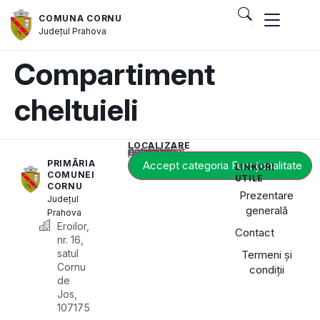
COMUNA CORNU
Județul
Prahova
Compartiment
cheltuieli
LOCALIZARE
Acest conținut este blocat până când acceptați categoria de cookie-uri necesară.
PRIMĂRIA
Accept categoria Funcționalitate
LINKURI
COMUNEI
UTILE
CORNU
Prezentare
Județul
generală
Prahova
Eroilor,
Contact
nr. 16,
satul
Termeni și
Cornu
condiții
de
Jos,
107175