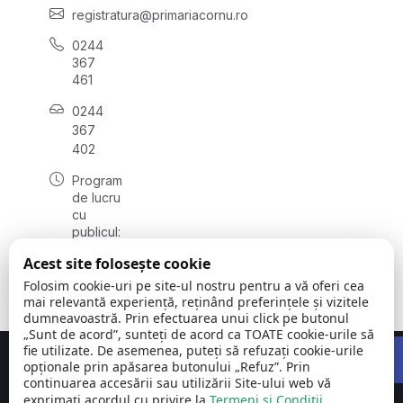
registratura@primariacornu.ro
0244
367
461
0244
367
402
Program
de lucru
cu
publicul:
luni -
Acest site folosește cookie
vineri
08:00 -
Folosim cookie-uri pe site-ul nostru pentru a vă oferi cea
16:00
mai relevantă experiență, reținând preferințele și vizitele
dumneavoastră. Prin efectuarea unui click pe butonul
„Sunt de acord”, sunteți de acord ca TOATE cookie-urile să
Open 
fie utilizate. De asemenea, puteți să refuzați cookie-urile
Concept realizat de
Big Media Relații Publice SRL
opționale prin apăsarea butonului „Refuz”. Prin
continuarea accesării sau utilizării Site-ului web vă
exprimați acordul cu privire la
Comuna Cornu
Termeni și Condiții
©
Toate
.