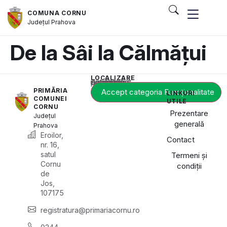
COMUNA CORNU
Județul
Prahova
De la Sâi la Călmățui
LOCALIZARE
Acest conținut este blocat până când acceptați categoria de cookie-uri necesară.
PRIMĂRIA
Accept categoria Funcționalitate
LINKURI
COMUNEI
UTILE
CORNU
Prezentare
Județul
generală
Prahova
Eroilor,
Contact
nr. 16,
satul
Termeni și
Cornu
condiții
de
Jos,
107175
registratura@primariacornu.ro