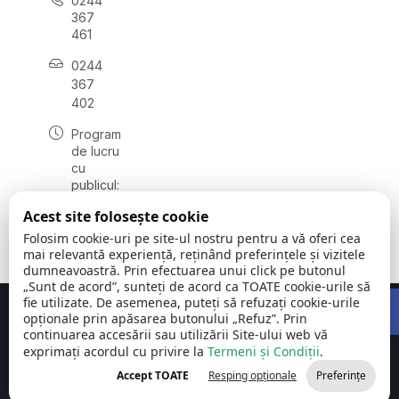
0244
367
461
0244
367
402
Program
de lucru
cu
publicul:
luni -
Acest site folosește cookie
vineri
08:00 -
Folosim cookie-uri pe site-ul nostru pentru a vă oferi cea
16:00
mai relevantă experiență, reținând preferințele și vizitele
dumneavoastră. Prin efectuarea unui click pe butonul
„Sunt de acord”, sunteți de acord ca TOATE cookie-urile să
Open 
fie utilizate. De asemenea, puteți să refuzați cookie-urile
Concept realizat de
Big Media Relații Publice SRL
opționale prin apăsarea butonului „Refuz”. Prin
continuarea accesării sau utilizării Site-ului web vă
exprimați acordul cu privire la
Comuna Cornu
Termeni și Condiții
©
Toate
.
| Județul
2026
drepturile
Accept TOATE
Resping opționale
Preferințe
Prahova
rezervate