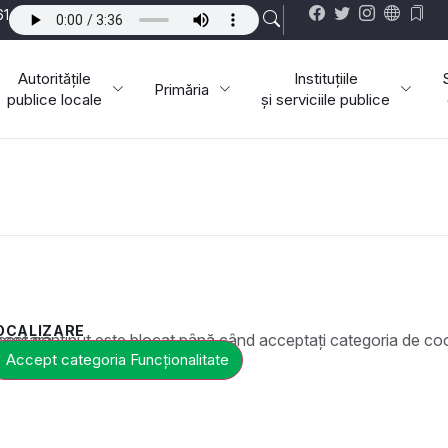
61
Autoritățile
Instituțiile
Primăria
publice locale
și serviciile publice
OCALIZARE
ste blocat până când acceptați categoria de cookie-uri necesară.
Accept categoria Funcționalitate