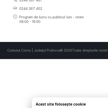
0244 367 461
0244 367 402
Program de lucru cu publicul:
luni - vineri
08:00 - 16:00
Comuna Cornu | Județul Prahova
© 2026
Toate drepturile rezer
Acest site folosește cookie