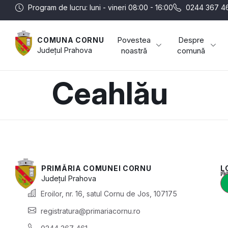
Program de lucru: luni - vineri 08:00 - 16:00
0244 367 4
Povestea
Despre
COMUNA CORNU
Județul
Prahova
noastră
comună
Ceahlău
PRIMĂRIA COMUNEI CORNU
L
Acest conținut e
Județul
Prahova
Eroilor, nr. 16, satul Cornu de Jos, 107175
registratura@primariacornu.ro