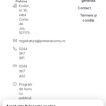
generală
Prahova
Eroilor,
Contact
nr. 16,
satul
Termeni și
Cornu
condiții
de
Jos,
107175
registratura@primariacornu.ro
0244
367
461
0244
367
402
Program
de lucru
cu
publicul:
luni -