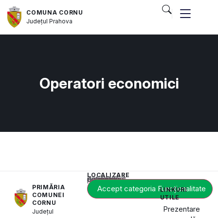
COMUNA CORNU
Județul
Prahova
Operatori economici
LOCALIZARE
Acest conținut este blocat până când acceptați categoria de cookie-uri necesară.
PRIMĂRIA
Accept categoria Funcționalitate
LINKURI
COMUNEI
UTILE
CORNU
Prezentare
Județul