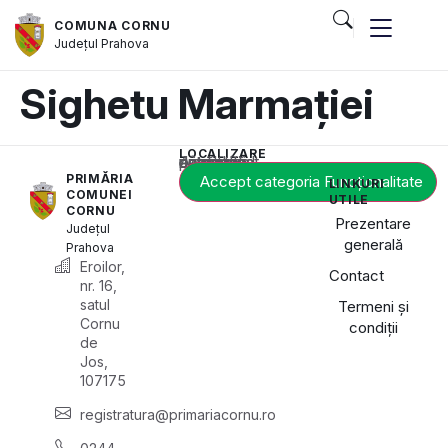
COMUNA CORNU
Județul
Prahova
Sighetu Marmației
LOCALIZARE
Acest conținut este blocat până când acceptați categoria de cookie-uri necesară.
PRIMĂRIA
Accept categoria Funcționalitate
LINKURI
COMUNEI
UTILE
CORNU
Prezentare
Județul
generală
Prahova
Eroilor,
Contact
nr. 16,
satul
Termeni și
Cornu
condiții
de
Jos,
107175
registratura@primariacornu.ro