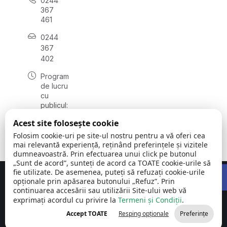
0244
367
461
0244
367
402
Program
de lucru
cu
publicul:
luni -
Acest site folosește cookie
vineri
08:00 -
Folosim cookie-uri pe site-ul nostru pentru a vă oferi cea
16:00
mai relevantă experiență, reținând preferințele și vizitele
dumneavoastră. Prin efectuarea unui click pe butonul
„Sunt de acord”, sunteți de acord ca TOATE cookie-urile să
Open 
fie utilizate. De asemenea, puteți să refuzați cookie-urile
Concept realizat de
Big Media Relații Publice SRL
opționale prin apăsarea butonului „Refuz”. Prin
continuarea accesării sau utilizării Site-ului web vă
exprimați acordul cu privire la
Comuna Cornu
Termeni și Condiții
©
Toate
.
| Județul
2026
drepturile
Accept TOATE
Resping opționale
Preferințe
Prahova
rezervate