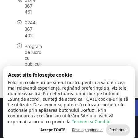
0244
367
461
0244
367
402
Program
de lucru
cu
publicul:
luni -
Acest site folosește cookie
vineri
08:00 -
Folosim cookie-uri pe site-ul nostru pentru a vă oferi cea
16:00
mai relevantă experiență, reținând preferințele și vizitele
dumneavoastră. Prin efectuarea unui click pe butonul
„Sunt de acord”, sunteți de acord ca TOATE cookie-urile să
Open 
fie utilizate. De asemenea, puteți să refuzați cookie-urile
Concept realizat de
Big Media Relații Publice SRL
opționale prin apăsarea butonului „Refuz”. Prin
continuarea accesării sau utilizării Site-ului web vă
exprimați acordul cu privire la
Comuna Cornu
Termeni și Condiții
©
Toate
.
| Județul
2026
drepturile
Accept TOATE
Resping opționale
Preferințe
Prahova
rezervate