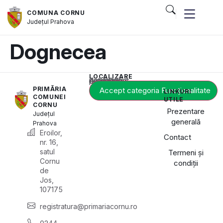
COMUNA CORNU
Județul
Prahova
Dognecea
LOCALIZARE
Acest conținut este blocat până când acceptați categoria de cookie-uri necesară.
PRIMĂRIA
Accept categoria Funcționalitate
LINKURI
COMUNEI
UTILE
CORNU
Prezentare
Județul
generală
Prahova
Eroilor,
Contact
nr. 16,
satul
Termeni și
Cornu
condiții
de
Jos,
107175
registratura@primariacornu.ro